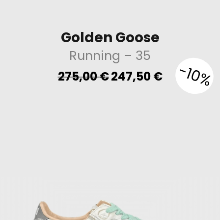
Golden Goose
Running
– 35
-10%
Original
Current
275,00
€
247,50
€
price
price
was:
is:
275,00 €.
247,50 €.