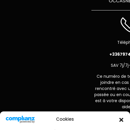
OCCASN
Télép
+3367974
SAV 7j/7j
Ce numéro de t
joindre en ca
rencontré avec
passée ou en cou
est à votre dispo
aide
Avant d’appeler 
Cookies
numéro de 