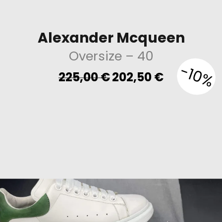
Alexander Mcqueen
Oversize
– 40
-10%
Original
Current
225,00
€
202,50
€
price
price
was:
is:
225,00 €.
202,50 €.