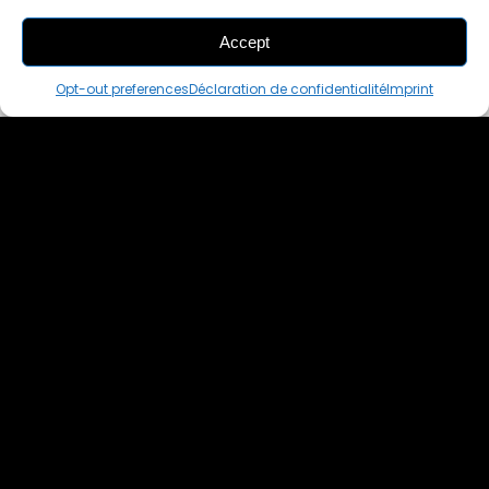
Accept
THIS PAIR IS
IN A CART
Opt-out preferences
Déclaration de confidentialité
Imprint