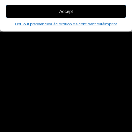
Accept
THIS PAIR IS
ALREADY SOLD OUT
Opt-out preferences
Déclaration de confidentialité
Imprint