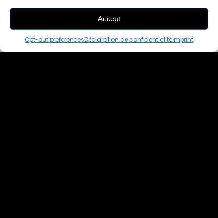
Accept
THIS PAIR IS
ALREADY SOLD OUT
Opt-out preferences
Déclaration de confidentialité
Imprint