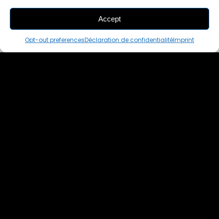
Accept
ADD
TO CART
Opt-out preferences
Déclaration de confidentialité
Imprint