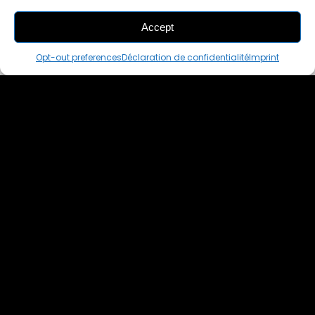
Accept
THIS PAIR IS
ALREADY SOLD OUT
Opt-out preferences
Déclaration de confidentialité
Imprint