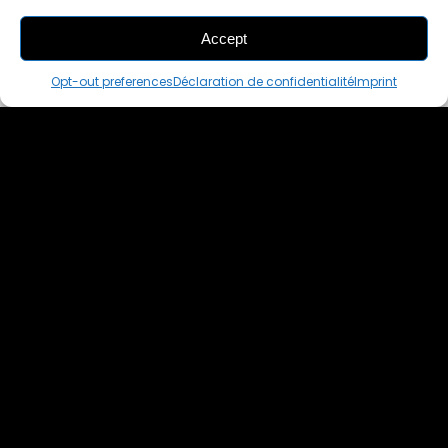
Accept
THIS PAIR IS
ALREADY SOLD OUT
Opt-out preferences
Déclaration de confidentialité
Imprint