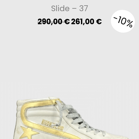
Slide
– 37
-10%
Original
Current
290,00
€
261,00
€
price
price
was:
is:
290,00 €.
261,00 €.