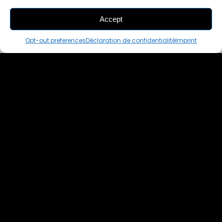
Accept
THIS PAIR IS
ALREADY SOLD OUT
Opt-out preferences
Déclaration de confidentialité
Imprint