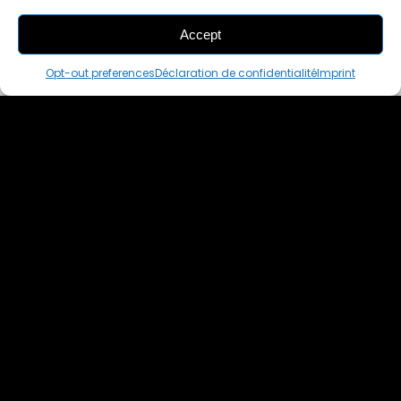
Accept
THIS PAIR IS
ALREADY SOLD OUT
Opt-out preferences
Déclaration de confidentialité
Imprint