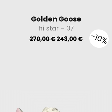
Golden Goose
hi star
– 37
-10%
Original
Current
270,00
€
243,00
€
price
price
was:
is:
270,00 €.
243,00 €.