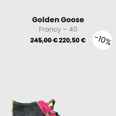
Golden Goose
Francy
– 40
-10%
Original
Current
245,00
€
220,50
€
price
price
was:
is:
245,00 €.
220,50 €.