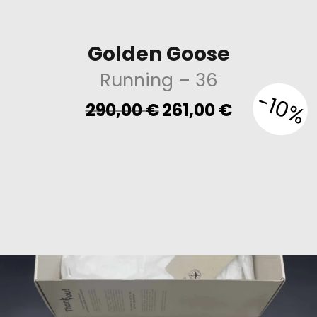
Golden Goose
Running
– 36
-10%
Original
Current
290,00
€
261,00
€
price
price
was:
is:
290,00 €.
261,00 €.