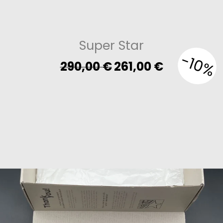
Super Star
-10%
Original
Current
290,00
€
261,00
€
price
price
was:
is:
290,00 €.
261,00 €.