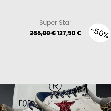
Super Star
-50%
Original
Current
255,00
€
127,50
€
price
price
was:
is:
255,00 €.
127,50 €.