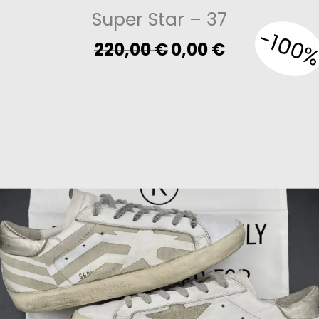
Super Star
– 37
-100
Original
Current
220,00
€
0,00
€
price
price
was:
is:
220,00 €.
0,00 €.