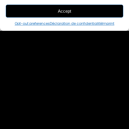
Accept
THIS PAIR IS
IN A CART
Opt-out preferences
Déclaration de confidentialité
Imprint