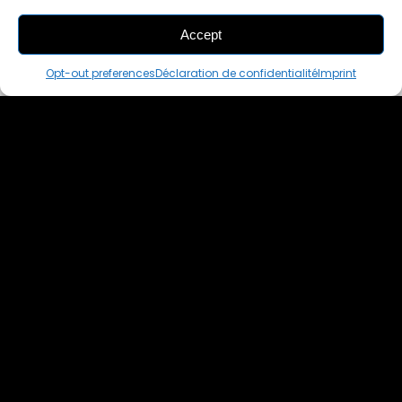
Accept
THIS PAIR IS
ALREADY SOLD OUT
Opt-out preferences
Déclaration de confidentialité
Imprint