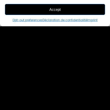
Accept
THIS PAIR IS
ALREADY SOLD OUT
Opt-out preferences
Déclaration de confidentialité
Imprint