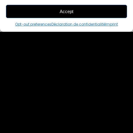
Accept
THIS PAIR IS
ALREADY SOLD OUT
Opt-out preferences
Déclaration de confidentialité
Imprint