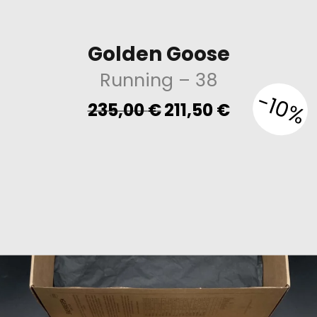
Golden Goose
Running
– 38
-10%
Original
Current
235,00
€
211,50
€
price
price
was:
is:
235,00 €.
211,50 €.