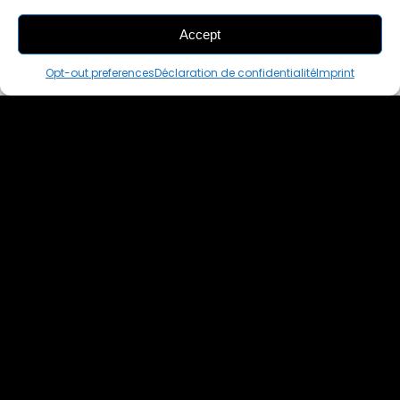
Accept
THIS PAIR IS
ALREADY SOLD OUT
Opt-out preferences
Déclaration de confidentialité
Imprint