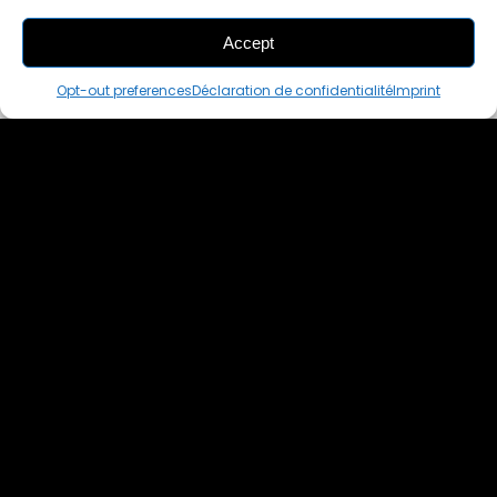
Accept
THIS PAIR IS
IN A CART
Opt-out preferences
Déclaration de confidentialité
Imprint