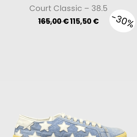
Court Classic
– 38.5
-30%
Original
Current
165,00
€
115,50
€
price
price
was:
is:
165,00 €.
115,50 €.