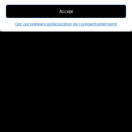
Accept
THIS PAIR IS
ALREADY SOLD OUT
Opt-out preferences
Déclaration de confidentialité
Imprint