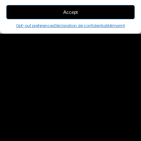
Accept
THIS PAIR IS
ALREADY SOLD OUT
Opt-out preferences
Déclaration de confidentialité
Imprint