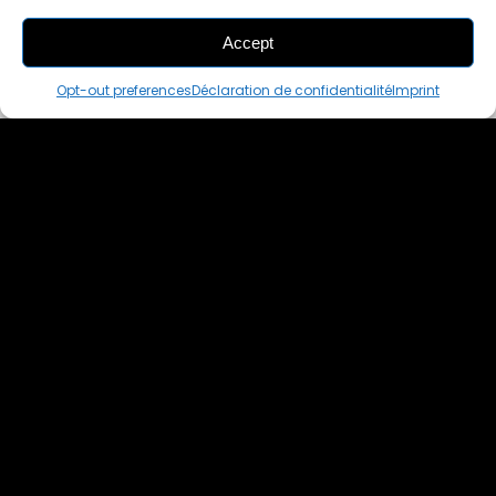
Accept
ADD
TO CART
Opt-out preferences
Déclaration de confidentialité
Imprint