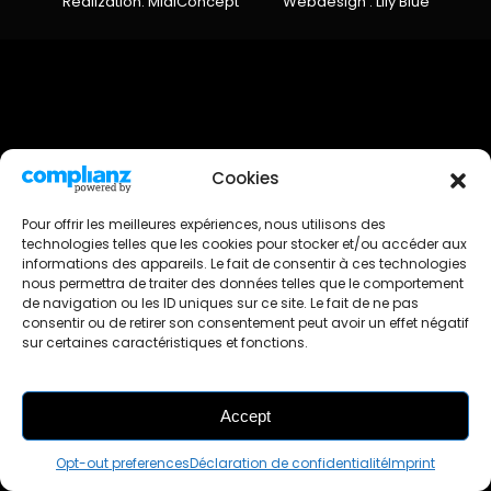
Realization: MidiConcept
Webdesign : Lily Blue
Cookies
Pour offrir les meilleures expériences, nous utilisons des
technologies telles que les cookies pour stocker et/ou accéder aux
informations des appareils. Le fait de consentir à ces technologies
nous permettra de traiter des données telles que le comportement
de navigation ou les ID uniques sur ce site. Le fait de ne pas
consentir ou de retirer son consentement peut avoir un effet négatif
sur certaines caractéristiques et fonctions.
Accept
FILTRES
Opt-out preferences
Déclaration de confidentialité
Imprint