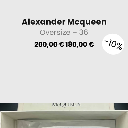
Alexander Mcqueen
Oversize
– 36
-10%
Original
Current
200,00
€
180,00
€
price
price
was:
is:
200,00 €.
180,00 €.