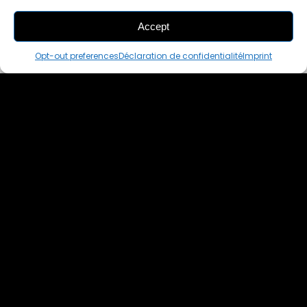
Accept
THIS PAIR IS
ALREADY SOLD OUT
Opt-out preferences
Déclaration de confidentialité
Imprint