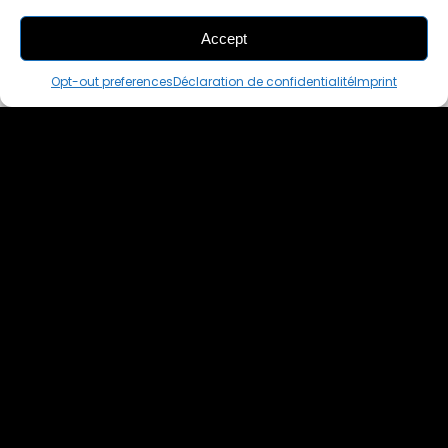
Accept
THIS PAIR IS
ALREADY SOLD OUT
Opt-out preferences
Déclaration de confidentialité
Imprint