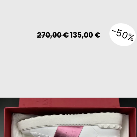
-50%
Original
Current
270,00
€
135,00
€
price
price
was:
is:
270,00 €.
135,00 €.