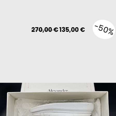
-50%
Original
Current
270,00
€
135,00
€
price
price
was:
is:
270,00 €.
135,00 €.