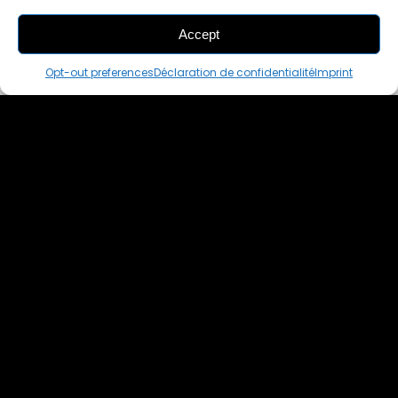
Accept
THIS PAIR IS
ALREADY SOLD OUT
Opt-out preferences
Déclaration de confidentialité
Imprint