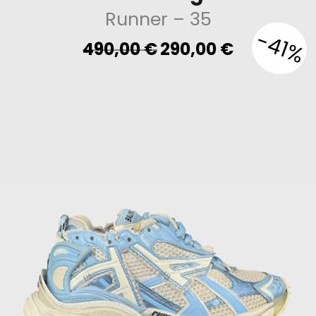
Runner
– 35
-41%
Original
Current
490,00
€
290,00
€
price
price
was:
is:
490,00 €.
290,00 €.