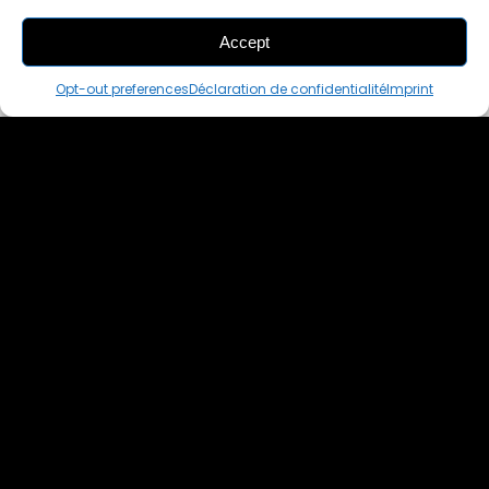
Accept
THIS PAIR IS
IN A CART
Opt-out preferences
Déclaration de confidentialité
Imprint