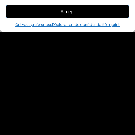
Accept
ADD
TO CART
Opt-out preferences
Déclaration de confidentialité
Imprint