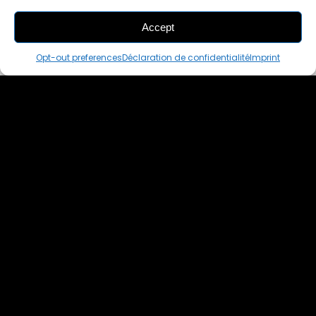
Accept
THIS PAIR IS
ALREADY SOLD OUT
Opt-out preferences
Déclaration de confidentialité
Imprint