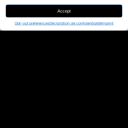
Accept
THIS PAIR IS
ALREADY SOLD OUT
Opt-out preferences
Déclaration de confidentialité
Imprint