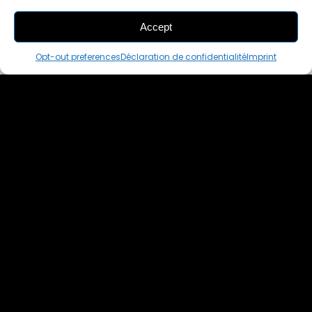
Accept
THIS PAIR IS
IN A CART
Opt-out preferences
Déclaration de confidentialité
Imprint