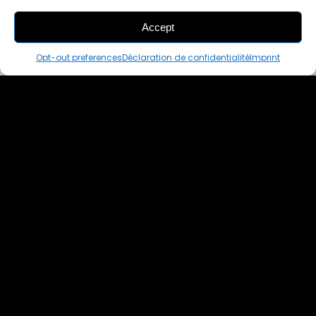
Accept
THIS PAIR IS
IN A CART
Opt-out preferences
Déclaration de confidentialité
Imprint