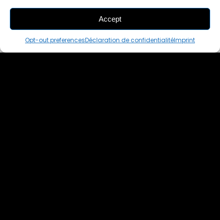
Accept
THIS PAIR IS
IN A CART
Opt-out preferences
Déclaration de confidentialité
Imprint