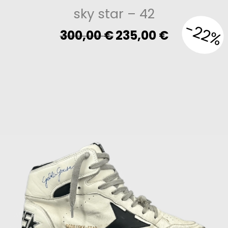
sky star
– 42
-22%
Original
Current
300,00
€
235,00
€
price
price
was:
is:
300,00 €.
235,00 €.