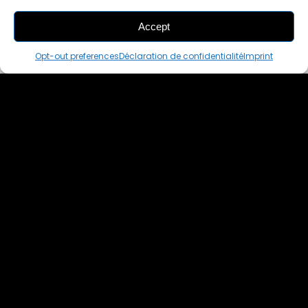
Accept
THIS PAIR IS
ALREADY SOLD OUT
Opt-out preferences
Déclaration de confidentialité
Imprint